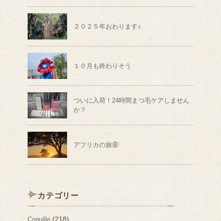
２０２５年おわります♪
１０月も終わりそう
ついに入荷！24時間まつ毛ケアしません
か？
アフリカの旅⑧
カテゴリー
(218)
Coquille