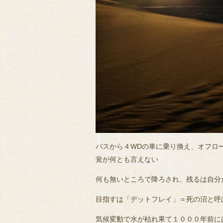
バスから４WDの車に乗り換え、オフロ
覚が何とも言えない
何も無いところで降ろされ、残るは自分
目指すは「デットフレイ」＝死の沼と呼
気候変動で水が枯れ果て１０００年前に