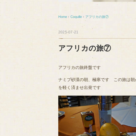
Home
›
Coquille
›
アフリカの旅⑦
2025-07-21
アフリカの旅⑦
アフリカの旅終盤です
ナミブ砂漠の朝、極寒です この旅は朝
を軽く済ませ出発です