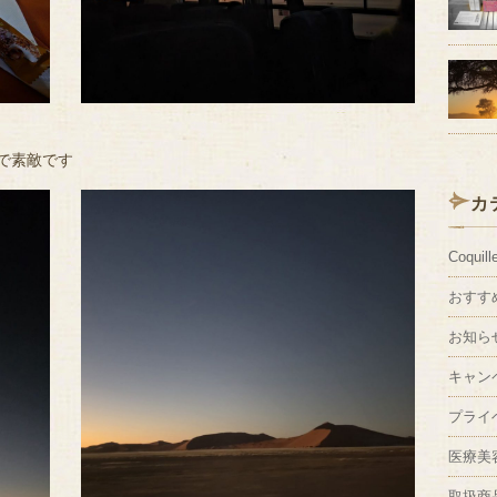
で素敵です
カ
Coquill
おすす
お知ら
キャン
プライ
医療美
取扱商