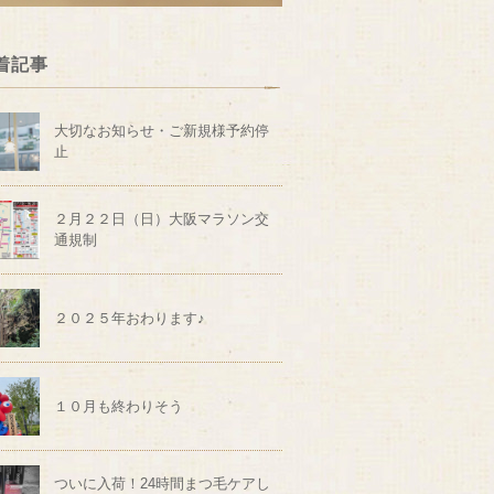
着記事
大切なお知らせ・ご新規様予約停
止
２月２２日（日）大阪マラソン交
通規制
２０２５年おわります♪
１０月も終わりそう
ついに入荷！24時間まつ毛ケアし