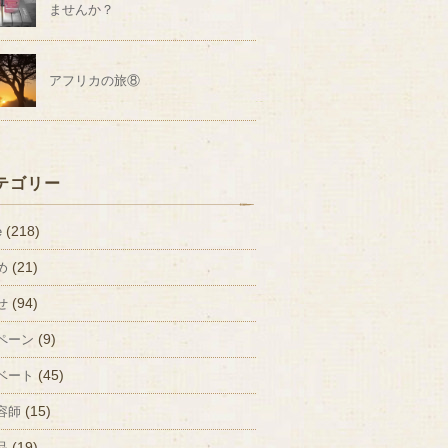
ませんか？
アフリカの旅⑧
テゴリー
(218)
e
(21)
め
(94)
せ
(9)
ペーン
(45)
ベート
(15)
容師
(19)
品