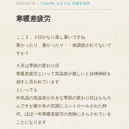
2018-05-18 ｜
Coquille
,
おすすめ
,
医療美容師
寒暖差疲労
ここ２，３日かなり蒸し暑いですね
寒かったり、暑かったり・・体調崩されてないで
すか？
５月は季節の変わり目
寒暖差疲労といって気温差が激しいと自律神経を
崩すと言われています
といっても
外気温の気温差が大きな季節の変わり目はもちろ
んですが夏や冬の空調にコントロールされた時
代、ほぼ一年寒暖差疲労の危険にさらされている
ことになります