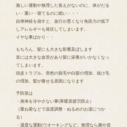
激しい運動や無理した覚えがないのに、体がだる
い・重い・寝てるのに眠い・・・
自律神経を崩すと、血行が悪くなり免疫力の低下
しアレルギーも発症してしまいます。
イヤな事ばかり・・
もちろん、髪にも大きな影響及ぼします
首には大きな血管があり髪に栄養がいかなくなっ
てしまいます。
頭皮トラブル、突然の脱毛や白髪の増加、抜け毛
の増加、髪が痩せる原因になります
予防策は
・身体を冷やさない事(寒暖差疲労防止）
（重ね着などで温度調整・ぬるめのお湯につか
る）
・適度な運動(ウオーキングなど。無理なら腕や首