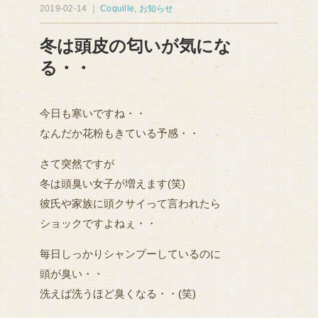
2019-02-14 ｜
Coquille
,
お知らせ
冬は頭皮の匂いが気にな
る・・
今日も寒いですね・・
なんだか花粉もきている予感・・
さて突然ですが
冬は頭臭い女子が増えます(笑)
彼氏や家族に頭クサイって言われたら
ショックですよねぇ・・
毎日しっかりシャンプーしているのに
頭が臭い・・
洗えば洗うほど臭くなる・・(笑)