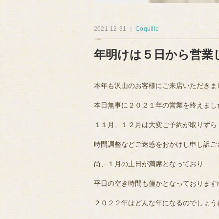
2021-12-31 ｜
Coquille
年明けは５日から営業
本年も沢山のお客様にご来店いただきま
本日無事に２０２１年の営業を終えまし
１１月、１２月は大変ご予約が取りずら
時間調整などご迷惑をおかけし申し訳ご
尚、１月の土日が満席となっており
平日の空き時間も僅かとなっておりますm(
２０２２年はどんな年になるのでしょう