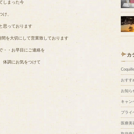
てしまった今
つけ、
と思っております
のお時間を大切にして営業致しております
で・・お早目にご連絡を
カ
、体調にお気をつけて
Coquill
おすす
お知ら
キャン
プライ
医療美
取扱商