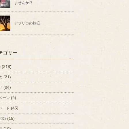
ませんか？
アフリカの旅⑧
テゴリー
(218)
e
(21)
め
(94)
せ
(9)
ペーン
(45)
ベート
(15)
容師
(19)
品