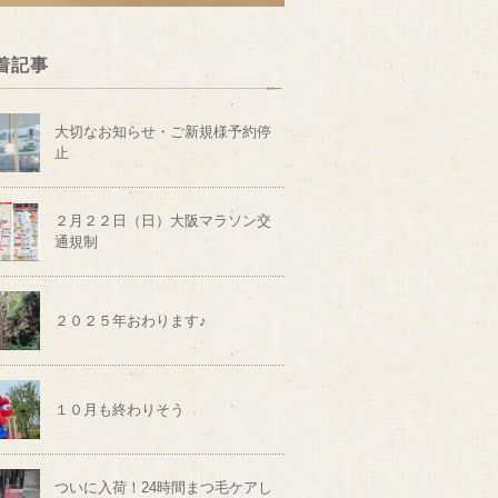
着記事
大切なお知らせ・ご新規様予約停
止
２月２２日（日）大阪マラソン交
通規制
２０２５年おわります♪
１０月も終わりそう
ついに入荷！24時間まつ毛ケアし