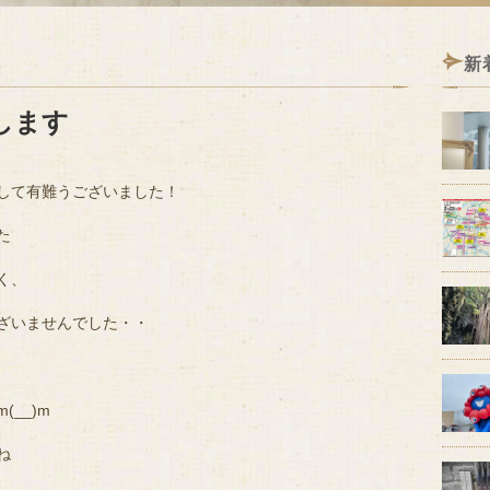
新
します
して有難うございました！
た
く、
ざいませんでした・・
__)m
ね