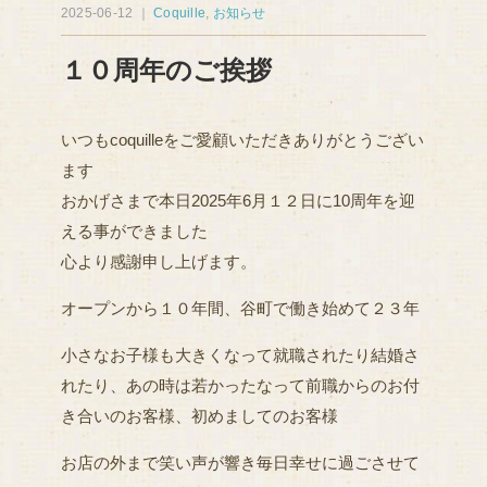
2025-06-12 ｜
Coquille
,
お知らせ
１０周年のご挨拶
いつもcoquilleをご愛顧いただきありがとうござい
ます
おかげさまで本日2025年6月１２日に10周年を迎
える事ができました
心より感謝申し上げます。
オープンから１０年間、谷町で働き始めて２３年
小さなお子様も大きくなって就職されたり結婚さ
れたり、あの時は若かったなって前職からのお付
き合いのお客様、初めましてのお客様
お店の外まで笑い声が響き毎日幸せに過ごさせて