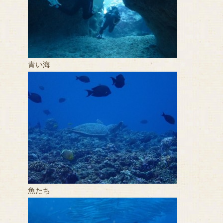
青い海
魚たち