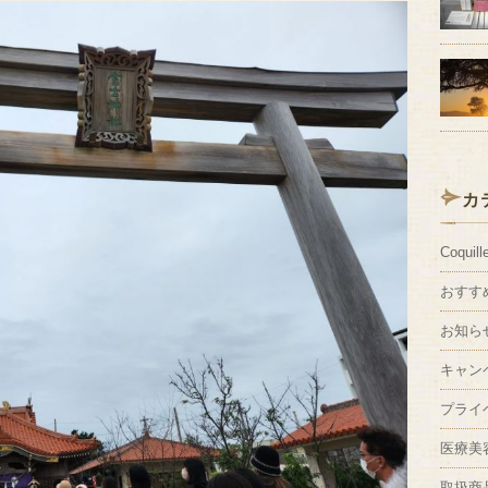
カ
Coquill
おすす
お知ら
キャン
プライ
医療美
取扱商