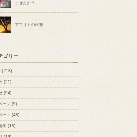
ませんか？
アフリカの旅⑧
テゴリー
(218)
e
(21)
め
(94)
せ
(9)
ペーン
(45)
ベート
(15)
容師
(19)
品