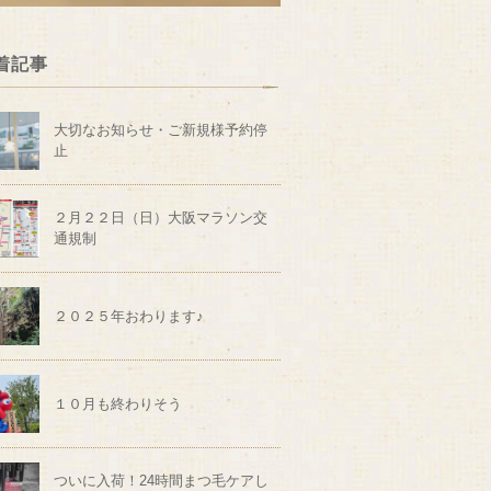
着記事
大切なお知らせ・ご新規様予約停
止
２月２２日（日）大阪マラソン交
通規制
２０２５年おわります♪
１０月も終わりそう
ついに入荷！24時間まつ毛ケアし